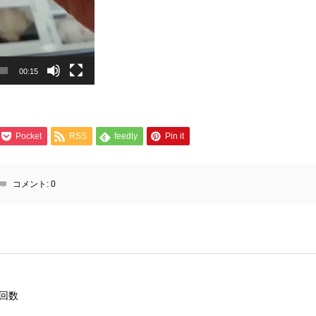
00:15
Pocket
RSS
feedly
Pin it
コメント:
0
回数