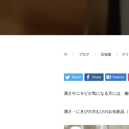
ブログ
豆知識
グリ
Tweet
Share
Hatena
酒さやニキビが気になる方には、施
酒さ・にきびの方むけのお化粧品（プロ